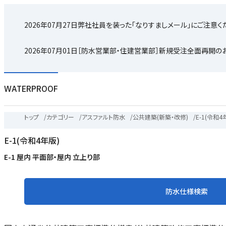
2026年07月27日
弊社社員を装った「なりすましメール」にご注意く
2026年07月01日
［防水営業部・住建営業部］新規受注全面再開の
WATERPROOF
トップ
/
カテゴリー
/
アスファルト防水
/
公共建築(新築・改修)
/
E-1(令和4
E-1(令和4年版)
E-1 屋内 平面部・屋内 立上り部
防水仕様検索