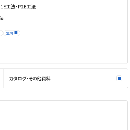
0 P1E工法・P2E工法
法
室内
カタログ・その他資料