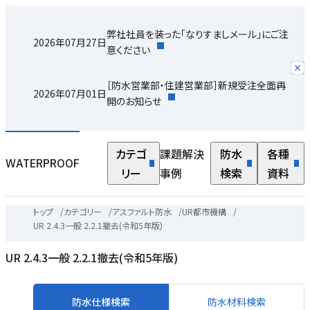
弊社社員を装った「なりすましメール」にご注
2026年07月27日
意ください
［防水営業部・住建営業部］新規受注全面再
2026年07月01日
開のお知らせ
カテゴ
課題解決
防水
各種
WATERPROOF
リー
事例
検索
資料
トップ
/
カテゴリー
/
アスファルト防水
/
UR都市機構
/
UR 2.4.3一般 2.2.1撤去(令和5年版)
UR 2.4.3一般 2.2.1撤去(令和5年版)
防水仕様検索
防水材料検索