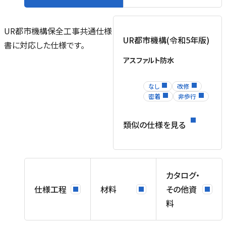
UR都市機構保全工事共通仕様
UR都市機構(令和5年版)
書に対応した仕様です。
アスファルト防水
なし
改修
密着
非歩行
類似の仕様を見る
カタログ・
仕様工程
材料
その他資
料