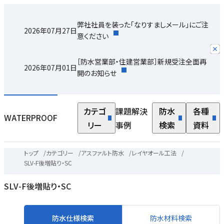
弊社社員を装った「なりすましメール」にご注
2026年07月27日
意ください
［防水営業部・住建営業部］新規受注全面再
2026年07月01日
開のお知らせ
カテゴ
課題解決
防水
各種
WATERPROOF
リー
事例
検索
資料
トップ
/
カテゴリー
/
アスファルト防水
/
レイヤオール工法
/
SLV-F後増貼り・SC
SLV-F後増貼り・SC
防水仕様検索
防水材料検索
マ