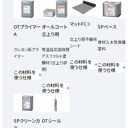
マットFCⅡ
OTプライマー
オールコート
SPベース
A
立上り用
立上り用不織布
骨材入水性保護
シート
塗料
ウレタン系プラ
常温反応型改質
イマー
アスファルト塗
この材料を
膜材（立上り部
この材料を
使う仕様
用）
使う仕様
この材料を
使う仕様
この材料を
使う仕様
SPクリーンカ
OTシール