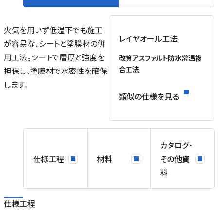
プ
火気を用いず低温下でも施工
レイヤオール工法
き
が容易な、シートと塗膜材の併
用工法。シートで層厚と強度を
改質アスファルト防水常温複
合工法
担保し、塗膜材で水密性を確保
ト
します。
類似の仕様を見る
/
/
ー
用
カタログ・
仕様工程
材料
その他資
料
仕様工程