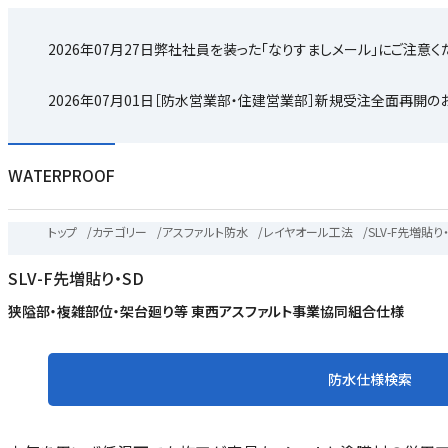
2026年07月27日
弊社社員を装った「なりすましメール」にご注意く
2026年07月01日
［防水営業部・住建営業部］新規受注全面再開の
WATERPROOF
トップ
/
カテゴリー
/
アスファルト防水
/
レイヤオール工法
/
SLV-F先増貼り・
SLV-F先増貼り・SD
狭隘部・複雑部位・架台廻り等 東西アスファルト事業協同組合仕様
防水仕様検索