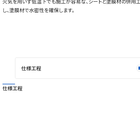
火気を用いず低温下でも施工が容易な、シートと塗膜材の併用工
し、塗膜材で水密性を確保します。
マ
プ
仕様工程
き
仕様工程