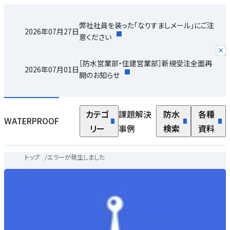
弊社社員を装った「なりすましメール」にご注
2026年07月27日
意ください
［防水営業部・住建営業部］新規受注全面再
2026年07月01日
開のお知らせ
カテゴ
課題解決
防水
各種
WATERPROOF
リー
事例
検索
資料
トップ
/
エラーが発生しました