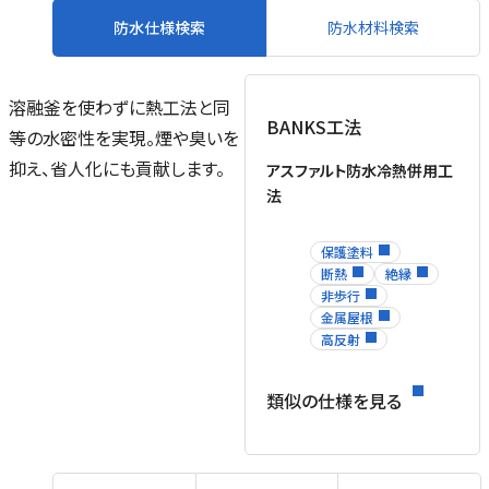
防水仕様検索
防水材料検索
溶融釜を使わずに熱工法と同
BANKS工法
等の水密性を実現。煙や臭いを
抑え、省人化にも貢献します。
アスファルト防水冷熱併用工
法
保護塗料
断熱
絶縁
非歩行
金属屋根
高反射
類似の仕様を見る