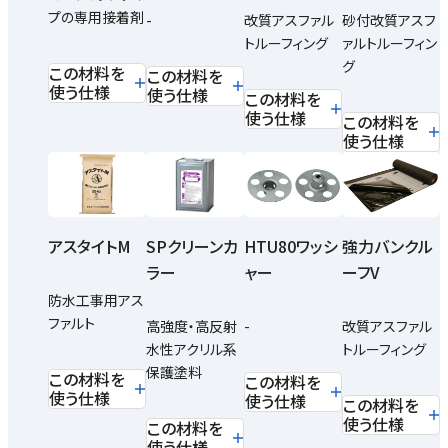
プの専用接着剤
-
改質アスファル
砂付改質アスフ
トルーフィング
ァルトルーフィン
グ
この材料を
この材料を
使う仕様
使う仕様
この材料を
使う仕様
この材料を
使う仕様
アスタイトM
SPクリーンカ
HTU80ワッシ
強力バンクル
ラー
ャー
ーフV
防水工事用アス
ファルト
高強度・高反射
-
改質アスファル
水性アクリル系
トルーフィング
保護塗料
この材料を
この材料を
使う仕様
使う仕様
この材料を
使う仕様
この材料を
使う仕様