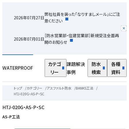
弊社社員を装った「なりすましメール」にご注
2026年07月27日
意ください
［防水営業部・住建営業部］新規受注全面再
2026年07月01日
開のお知らせ
カテゴ
課題解決
防水
各種
WATERPROOF
リー
事例
検索
資料
トップ
/
カテゴリー
/
アスファルト防水
/
BANKS工法
/
HTJ-020G・AS-P・SC
HTJ-020G・AS-P・SC
AS-P工法