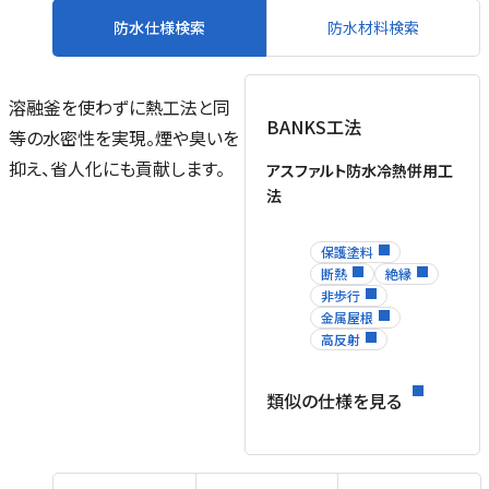
防水仕様検索
防水材料検索
溶融釜を使わずに熱工法と同
BANKS工法
等の水密性を実現。煙や臭いを
抑え、省人化にも貢献します。
アスファルト防水冷熱併用工
法
保護塗料
断熱
絶縁
非歩行
金属屋根
高反射
類似の仕様を見る