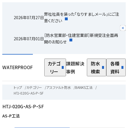
弊社社員を装った「なりすましメール」にご注
2026年07月27日
意ください
［防水営業部・住建営業部］新規受注全面再
2026年07月01日
開のお知らせ
カテゴ
課題解決
防水
各種
WATERPROOF
リー
事例
検索
資料
トップ
/
カテゴリー
/
アスファルト防水
/
BANKS工法
/
HTJ-020G・AS-P・SF
HTJ-020G・AS-P・SF
AS-P工法