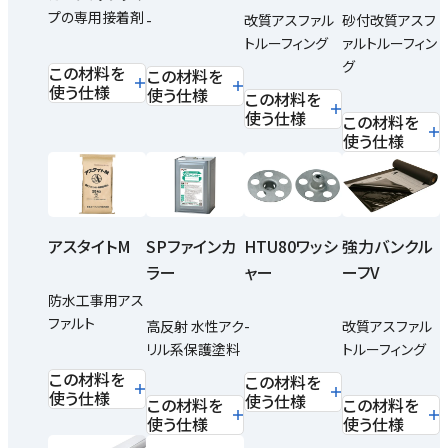
プの専用接着剤
-
改質アスファル
砂付改質アスフ
トルーフィング
ァルトルーフィン
グ
この材料を
この材料を
使う仕様
使う仕様
この材料を
使う仕様
この材料を
使う仕様
アスタイトM
SPファインカ
HTU80ワッシ
強力バンクル
ラー
ャー
ーフV
防水工事用アス
ファルト
高反射 水性アク
-
改質アスファル
リル系保護塗料
トルーフィング
この材料を
この材料を
使う仕様
使う仕様
この材料を
この材料を
使う仕様
使う仕様