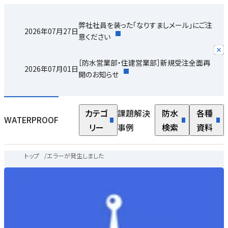
弊社社員を装った「なりすましメール」にご注
2026年07月27日
意ください
［防水営業部・住建営業部］新規受注全面再
2026年07月01日
開のお知らせ
カテゴ
課題解決
防水
各種
WATERPROOF
リー
事例
検索
資料
トップ
/
エラーが発生しました