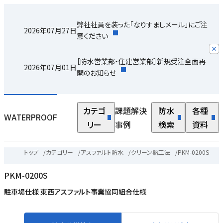
弊社社員を装った「なりすましメール」にご注
2026年07月27日
意ください
［防水営業部・住建営業部］新規受注全面再
2026年07月01日
開のお知らせ
カテゴ
課題解決
防水
各種
WATERPROOF
リー
事例
検索
資料
トップ
/
カテゴリー
/
アスファルト防水
/
クリーン熱工法
/
PKM-0200S
PKM-0200S
駐車場仕様 東西アスファルト事業協同組合仕様