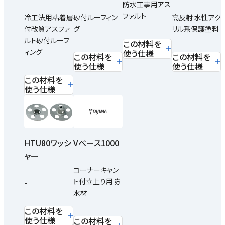
防水工事用アス
ファルト
冷工法用粘着層
砂付ルーフィン
高反射 水性アク
付改質アスファ
グ
リル系保護塗料
ルト砂付ルーフ
この材料を
ィング
使う仕様
この材料を
この材料を
使う仕様
使う仕様
この材料を
使う仕様
HTU80ワッシ
Vベース1000
ャー
コーナーキャン
ト付立上り用防
-
水材
この材料を
使う仕様
この材料を