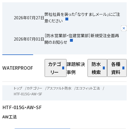
弊社社員を装った「なりすましメール」にご注
2026年07月27日
意ください
［防水営業部・住建営業部］新規受注全面再
2026年07月01日
開のお知らせ
カテゴ
課題解決
防水
各種
WATERPROOF
リー
事例
検索
資料
トップ
/
カテゴリー
/
アスファルト防水
/
エコフィット工法
/
HTF-015G・AW・SF
HTF-015G・AW・SF
AW工法