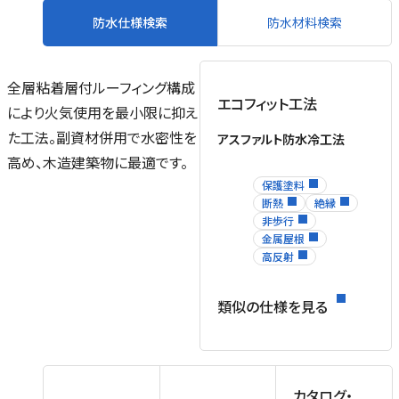
防水仕様検索
防水材料検索
全層粘着層付ルーフィング構成
エコフィット工法
により火気使用を最小限に抑え
た工法。副資材併用で水密性を
アスファルト防水冷工法
高め、木造建築物に最適です。
保護塗料
断熱
絶縁
非歩行
金属屋根
高反射
類似の仕様を見る
カタログ・