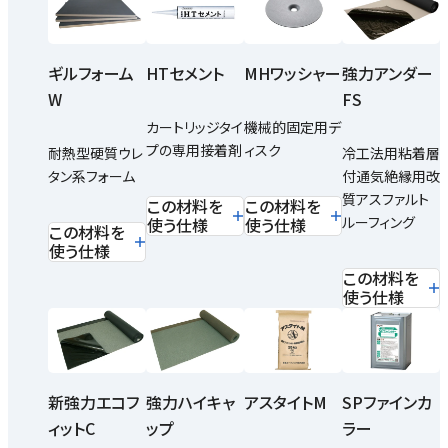
ギルフォーム
HTセメント
MHワッシャー
強力アンダー
W
FS
カートリッジタイ
機械的固定用デ
プの専用接着剤
ィスク
耐熱型硬質ウレ
冷工法用粘着層
タン系フォーム
付通気絶縁用改
質アスファルト
この材料を
この材料を
ルーフィング
使う仕様
使う仕様
この材料を
使う仕様
この材料を
使う仕様
新強力エコフ
強力ハイキャ
アスタイトM
SPファインカ
ィットC
ップ
ラー