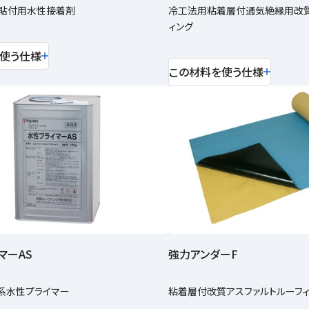
ム貼付用水性接着剤
冷工法用粘着層付通気絶縁用改質
ィング
使う仕様
この材料を使う仕様
マーAS
強力アンダーF
系水性プライマー
粘着層付改質アスファルトルーフ