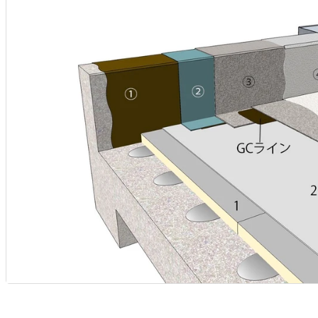
力
を
え