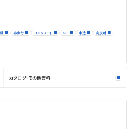
縁
非歩行
コンクリート
ALC
木造
高反射
カタログ・その他資料