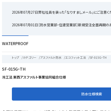
2026年07月27日
弊社社員を装った「なりすましメール」にご注意く
2026年07月01日
［防水営業部・住建営業部］新規受注全面再開の
WATERPROOF
トップ
/
カテゴリー
/
アスファルト防水
/
エコフィット工法
/
SF-015G・TH
SF-015G・TH
冷工法 東西アスファルト事業協同組合仕様
防水仕様検索