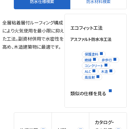
防水仕様検索
防水材料検索
全層粘着層付ルーフィング構成
エコフィット工法
により火気使用を最小限に抑え
た工法。副資材併用で水密性を
アスファルト防水冷工法
高め、木造建築物に最適です。
保護塗料
絶縁
非歩行
コンクリート
ALC
木造
高反射
類似の仕様を見る
カタログ・