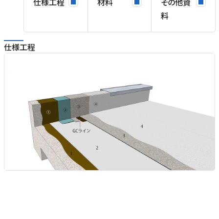
仕様工程
材料
その他資
料
仕様工程
力
を
え