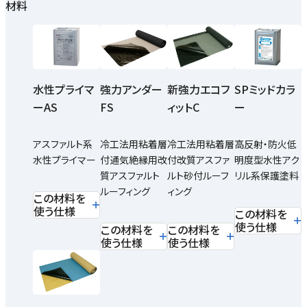
材料
SPミッドカラ
水性プライマ
強力アンダー
新強力エコフ
ー
ーAS
FS
ィットC
高反射・防火低
アスファルト系
冷工法用粘着層
冷工法用粘着層
明度型水性アク
水性プライマー
付通気絶縁用改
付改質アスファ
リル系保護塗料
質アスファルト
ルト砂付ルーフ
ルーフィング
ィング
この材料を
使う仕様
この材料を
使う仕様
この材料を
この材料を
使う仕様
使う仕様