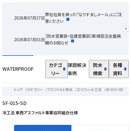
弊社社員を装った「なりすましメール」にご注
2026年07月27日
意ください
［防水営業部・住建営業部］新規受注全面再
2026年07月01日
開のお知らせ
カテゴ
課題解決
防水
各種
WATERPROOF
リー
事例
検索
資料
トップ
/
カテゴリー
/
アスファルト防水
/
エコフィット工法
/
SF-015・SD
SF-015・SD
冷工法 東西アスファルト事業協同組合仕様