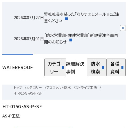
弊社社員を装った「なりすましメール」にご注
2026年07月27日
意ください
［防水営業部・住建営業部］新規受注全面再
2026年07月01日
開のお知らせ
カテゴ
課題解決
防水
各種
WATERPROOF
リー
事例
検索
資料
トップ
/
カテゴリー
/
アスファルト防水
/
ストライプ工法
/
HT-015G・AS-P・SF
HT-015G・AS-P・SF
AS-P工法