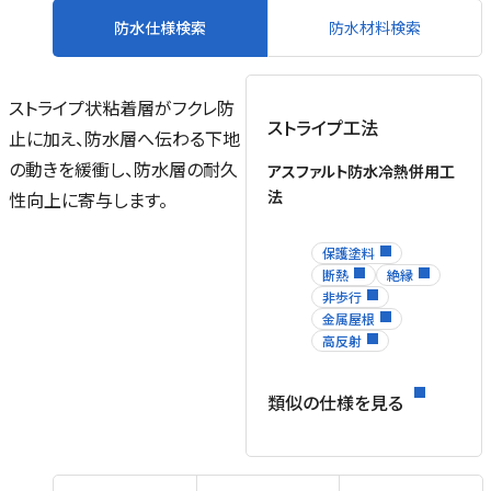
防水仕様検索
防水材料検索
ストライプ状粘着層がフクレ防
ストライプ工法
止に加え、防水層へ伝わる下地
の動きを緩衝し、防水層の耐久
アスファルト防水冷熱併用工
法
性向上に寄与します。
保護塗料
断熱
絶縁
非歩行
金属屋根
高反射
類似の仕様を見る