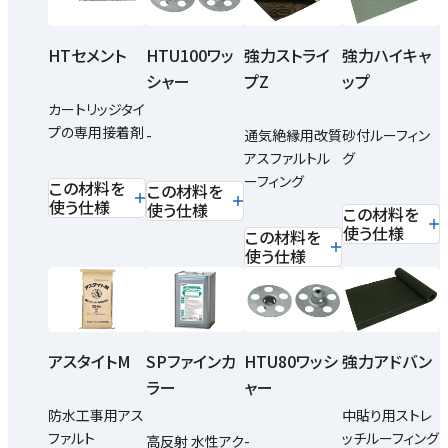
HTセメント
HTU100ワッ
強力ストライ
強力ハイキャ
シャー
プZ
ップ
カートリッジタイ
プの専用接着剤
-
通気絶縁用改質
砂付ルーフィン
アスファルトル
グ
ーフィング
この材料を
この材料を
使う仕様
使う仕様
この材料を
使う仕様
この材料を
使う仕様
アスタイトM
SPファインカ
HTU80ワッシ
強力アドバン
ラー
ャー
防水工事用アス
中貼り用ストレ
ファルト
ッチルーフィング
高反射 水性アク
-