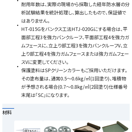
耐用年数は、実際の現場から採取した経年防水層の分
析試験結果を統計処理し、算出したもので、保証値で
はありません。
HT-015Gをバンクス工法HTJ-020Gにする場合は、平
面部工程3を強力バンクルーフ、平面部工程4を強力ガ
ムフェースに、立上り部工程3を強力バンクルーフV、立
上り部工程4を強力ガムフェースまたは強力ガムフェー
スVに変更してください。
保護塗料はSPクリーンカラーもご採用いただけます。
その塗布量は、通常0.5～0.6kg/㎡(1回塗り)、堆積物
が予想される場合(0.7～0.8kg/㎡(2回塗り)仕様番号
末尾は「SC」になります。
材料