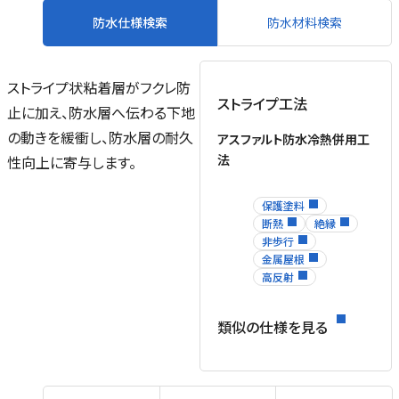
防水仕様検索
防水材料検索
ストライプ状粘着層がフクレ防
ストライプ工法
止に加え、防水層へ伝わる下地
の動きを緩衝し、防水層の耐久
アスファルト防水冷熱併用工
法
性向上に寄与します。
保護塗料
断熱
絶縁
非歩行
金属屋根
高反射
類似の仕様を見る