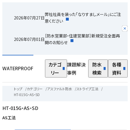
弊社社員を装った「なりすましメール」にご注
2026年07月27日
意ください
［防水営業部・住建営業部］新規受注全面再
2026年07月01日
開のお知らせ
カテゴ
課題解決
防水
各種
WATERPROOF
リー
事例
検索
資料
トップ
/
カテゴリー
/
アスファルト防水
/
ストライプ工法
/
HT-015G・AS・SD
HT-015G・AS・SD
AS工法