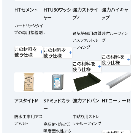
HTセメント
HTU80ワッシ
強力ストライ
強力ハイキャ
ャー
プZ
ップ
カートリッジタイ
プの専用接着剤
-
通気絶縁用改質
砂付ルーフィン
アスファルトル
グ
ーフィング
この材料を
この材料を
使う仕様
使う仕様
この材料を
使う仕様
この材料を
使う仕様
SPミッドカラ
アスタイトM
強力アドバン
HTコーナーR
ー
防水工事用アス
中貼り用ストレ
-
ファルト
ッチルーフィング
高反射・防火低
明度型水性アク