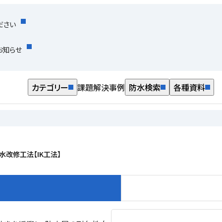
ださい
お知らせ
カテゴリー
課題解決事例
防水検索
各種資料
改修工法【IK工法】