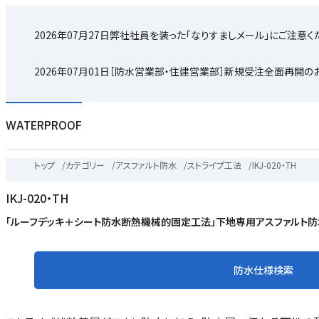
2026年07月27日
弊社社員を装った「なりすましメール」にご注意く
2026年07月01日
［防水営業部・住建営業部］新規受注全面再開の
WATERPROOF
トップ
/
カテゴリー
/
アスファルト防水
/
ストライプ工法
/
IKJ-020・TH
IKJ-020・TH
「ルーフデッキ＋シート防水断熱機械的固定工法」下地専用アスファルト防水
防水仕様検索