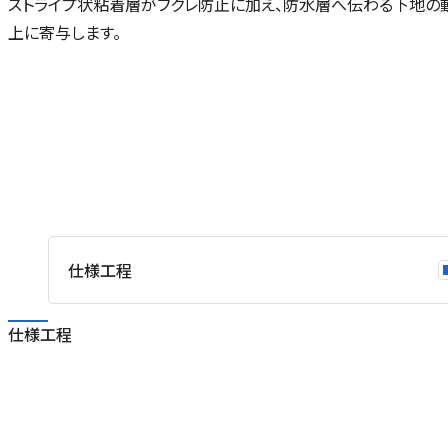
ストライプ状粘着層がフクレ防止に加え、防水層へ伝わる下地の
上に寄与します。
仕様工程
仕様工程