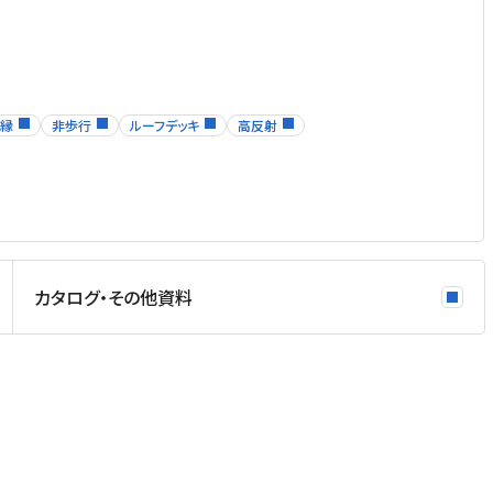
縁
非歩行
ルーフデッキ
高反射
カタログ・その他資料