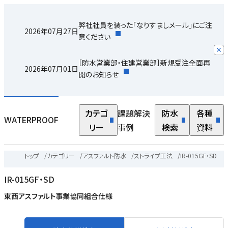
弊社社員を装った「なりすましメール」にご注
2026年07月27日
意ください
［防水営業部・住建営業部］新規受注全面再
2026年07月01日
開のお知らせ
カテゴ
課題解決
防水
各種
WATERPROOF
リー
事例
検索
資料
トップ
/
カテゴリー
/
アスファルト防水
/
ストライプ工法
/
IR-015GF・SD
IR-015GF・SD
東西アスファルト事業協同組合仕様