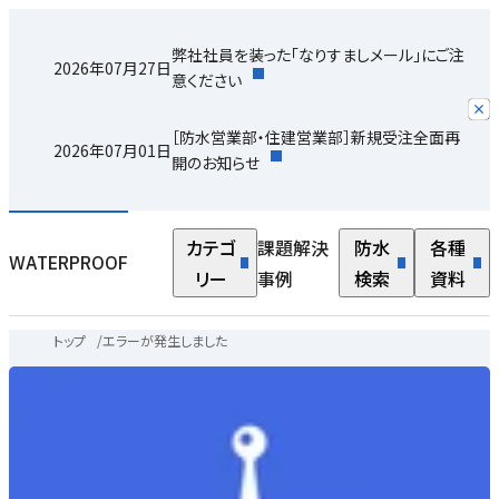
弊社社員を装った「なりすましメール」にご注
2026年07月27日
意ください
［防水営業部・住建営業部］新規受注全面再
2026年07月01日
開のお知らせ
カテゴ
課題解決
防水
各種
WATERPROOF
リー
事例
検索
資料
トップ
/
エラーが発生しました