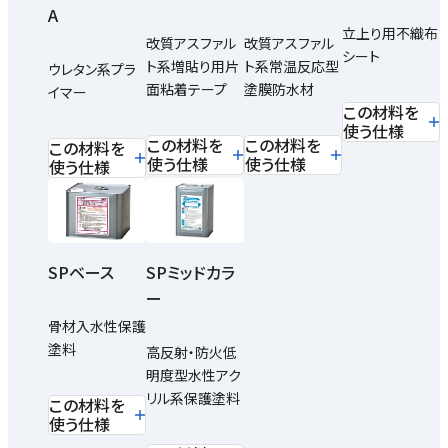
A
立上り用不織布
改質アスファル
改質アスファル
シート
ト系増貼り用片
ト系常温反応型
ウレタン系プラ
面粘着テープ
塗膜防水材
イマー
この材料を
使う仕様
この材料を
この材料を
この材料を
使う仕様
使う仕様
使う仕様
SPミッドカラ
SPベース
ー
骨材入水性保護
塗料
高反射・防火低
明度型水性アク
リル系保護塗料
この材料を
使う仕様