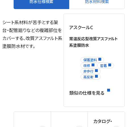
防水仕様検索
防水材料検索
プ
シート系材料が苦手とする架
アスクールC
台・配管廻りなどの複雑部位を
る
カバーする、改質アスファルト系
常温反応型改質アスファルト
｜
系塗膜防水
塗膜防水材です。
ク
た
ン
保護塗料
改修
密着
非歩行
高反射
ぶ
T
類似の仕様を見る
ァ
工
カタログ・
フ