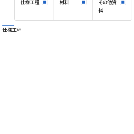
仕様工程
材料
その他資
T
料
仕様工程