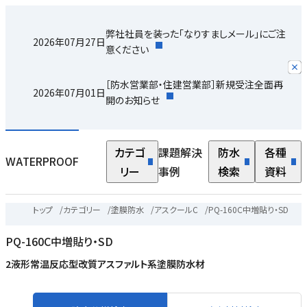
り
弊社社員を装った「なりすましメール」にご注
2026年07月27日
を
意ください
さ
［防水営業部・住建営業部］新規受注全面再
り
2026年07月01日
開のお知らせ
ク
。
カテゴ
課題解決
防水
各種
WATERPROOF
ク
リー
事例
検索
資料
た
｜
トップ
/
カテゴリー
/
塗膜防水
/
アスクールC
/
PQ-160C中増貼り・SD
・
PQ-160C中増貼り・SD
ッ
2液形常温反応型改質アスファルト系塗膜防水材