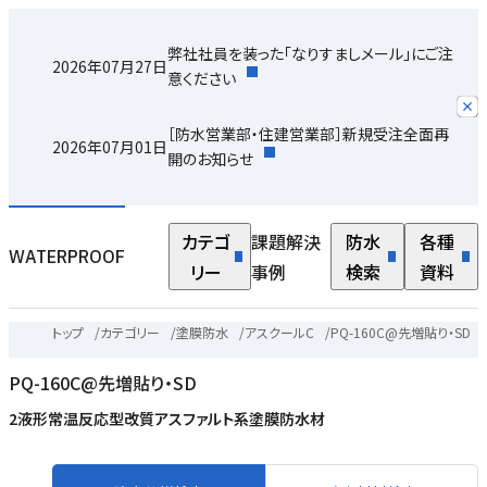
り
弊社社員を装った「なりすましメール」にご注
2026年07月27日
を
意ください
さ
［防水営業部・住建営業部］新規受注全面再
り
2026年07月01日
開のお知らせ
ク
。
カテゴ
課題解決
防水
各種
WATERPROOF
ク
リー
事例
検索
資料
た
｜
トップ
/
カテゴリー
/
塗膜防水
/
アスクールC
/
PQ-160C@先増貼り・SD
・
PQ-160C@先増貼り・SD
ッ
2液形常温反応型改質アスファルト系塗膜防水材