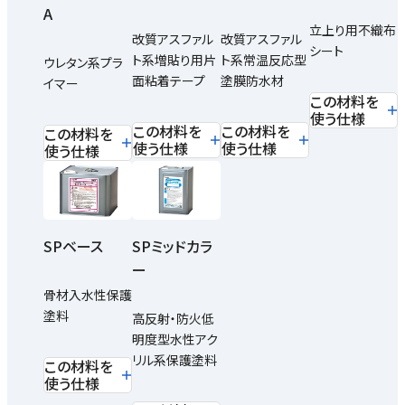
A
立上り用不織布
改質アスファル
改質アスファル
シート
ト系増貼り用片
ト系常温反応型
ウレタン系プラ
面粘着テープ
塗膜防水材
イマー
この材料を
使う仕様
この材料を
この材料を
この材料を
使う仕様
使う仕様
使う仕様
SPミッドカラ
SPベース
ー
骨材入水性保護
塗料
高反射・防火低
明度型水性アク
リル系保護塗料
この材料を
使う仕様