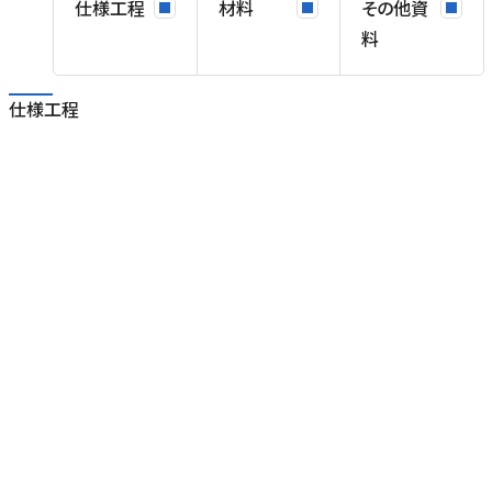
仕様工程
材料
その他資
T
料
仕様工程