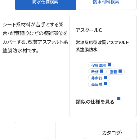
防水仕様検索
防水材料検索
プ
シート系材料が苦手とする架
アスクールC
台・配管廻りなどの複雑部位を
る
カバーする、改質アスファルト系
常温反応型改質アスファルト
｜
系塗膜防水
塗膜防水材です。
ク
た
ン
保護塗料
改修
密着
非歩行
高反射
ぶ
T
類似の仕様を見る
ァ
工
カタログ・
フ