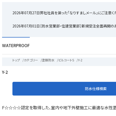
2026年07月27日
弊社社員を装った「なりすましメール」にご注意く
2026年07月01日
［防水営業部・住建営業部］新規受注全面再開の
WATERPROOF
トップ
/
カテゴリー
/
塗膜防水
/
ビルコートS
/
Y-2
Y-2
防水仕様検索
F☆☆☆☆認定を取得した、室内や地下外壁施工に最適な水性塗