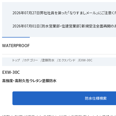
2026年07月27日
弊社社員を装った「なりすましメール」にご注意く
2026年07月01日
［防水営業部・住建営業部］新規受注全面再開の
WATERPROOF
トップ
/
カテゴリー
/
塗膜防水
/
エクスパンド
/
EXW-30C
EXW-30C
高強度・高耐久性ウレタン塗膜防水
防水仕様検索