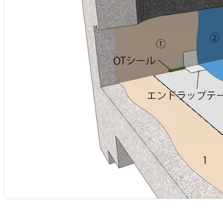
工
入
ン
工
ン
用
状