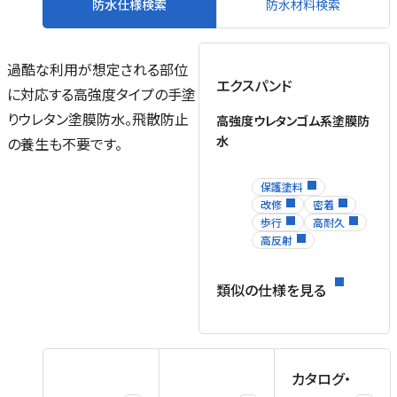
防水仕様検索
防水材料検索
過酷な利用が想定される部位
エクスパンド
に対応する高強度タイプの手塗
りウレタン塗膜防水。飛散防止
高強度ウレタンゴム系塗膜防
水
の養生も不要です。
保護塗料
改修
密着
歩行
高耐久
高反射
類似の仕様を見る
カタログ・