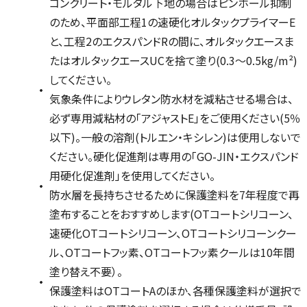
コンクリート・モルタル下地の場合はピンホール抑制
のため、平面部工程1の速硬化オルタックプライマーE
と、工程2のエクスパンドRの間に、オルタックエースま
たはオルタックエースUCを捨て塗り(0.3～0.5kg/m²)
してください。
気象条件によりウレタン防水材を減粘させる場合は、
必ず専用減粘材の「アジャストE」をご使用ください(5％
以下)。一般の溶剤(トルエン・キシレン)は使用しないで
ください。硬化促進剤は専用の「GO-JIN・エクスパンド
用硬化促進剤」を使用してください。
防水層を長持ちさせるために保護塗料を7年程度で再
塗布することをおすすめします(OTコートシリコーン、
速硬化OTコートシリコーン、OTコートシリコーンクー
ル、OTコートフッ素、OTコートフッ素クールは10年間
塗り替え不要）。
保護塗料はOTコートAのほか、各種保護塗料が選択で