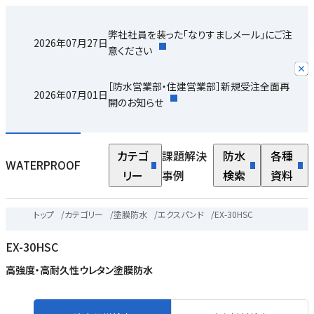
弊社社員を装った「なりすましメール」にご注
2026年07月27日
意ください
［防水営業部・住建営業部］新規受注全面再
2026年07月01日
開のお知らせ
カテゴ
課題解決
防水
各種
WATERPROOF
リー
事例
検索
資料
トップ
/
カテゴリー
/
塗膜防水
/
エクスパンド
/
EX-30HSC
EX-30HSC
高強度・高耐久性ウレタン塗膜防水