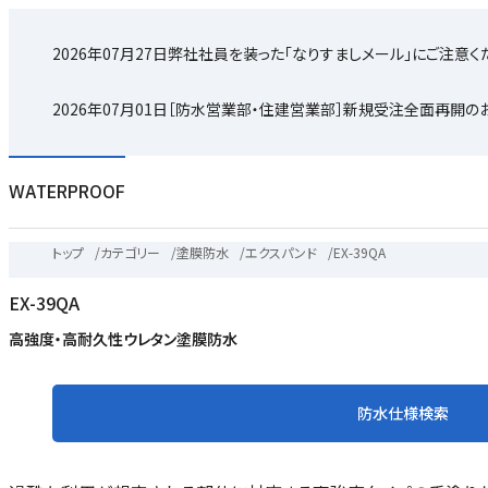
2026年07月27日
弊社社員を装った「なりすましメール」にご注意く
2026年07月01日
［防水営業部・住建営業部］新規受注全面再開の
WATERPROOF
トップ
/
カテゴリー
/
塗膜防水
/
エクスパンド
/
EX-39QA
EX-39QA
高強度・高耐久性ウレタン塗膜防水
防水仕様検索