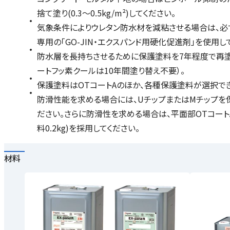
捨て塗り(0.3～0.5kg/m²)してください。
気象条件によりウレタン防水材を減粘させる場合は、必ず
専用の「GO-JIN・エクスパンド用硬化促進剤」を使用し
防水層を長持ちさせるために保護塗料を7年程度で再塗布
ートフッ素クールは10年間塗り替え不要）。
保護塗料はOTコートAのほか、各種保護塗料が選択で
防滑性能を求める場合には、UチップまたはMチップを保
ださい。さらに防滑性を求める場合は、平面部OTコートAに替えて
料0.2kg)を採用してください。
材料