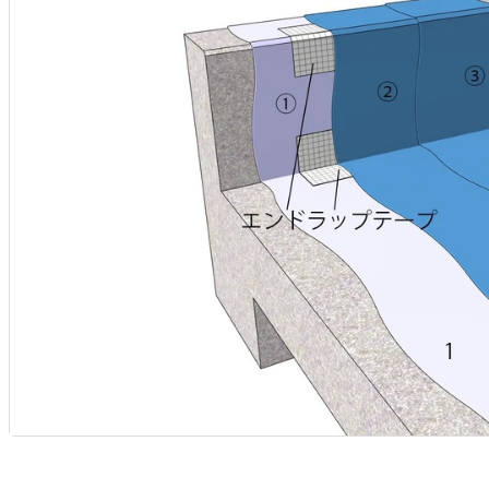
工
入
ン
工
ン
用
状