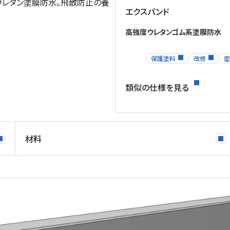
ウレタン塗膜防水。飛散防止の養
エクスパンド
高強度ウレタンゴム系塗膜防水
保護塗料
改修
密
類似の仕様を見る
材料