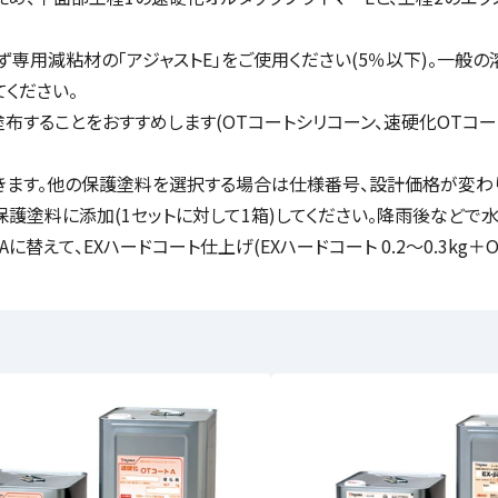
専用減粘材の「アジャストE」をご使用ください(5％以下)。一般の
てください。
することをおすすめします(OTコートシリコーン、速硬化OTコート
きます。他の保護塗料を選択する場合は仕様番号、設計価格が変わ
護塗料に添加(1セットに対して1箱)してください。降雨後などで
、EXハードコート仕上げ(EXハードコート 0.2～0.3kg＋OTグリ