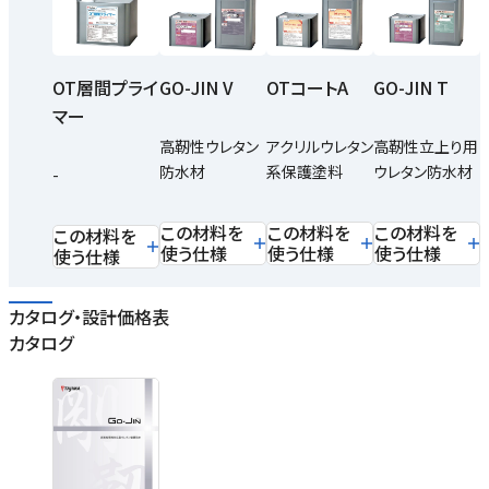
OT層間プライ
GO-JIN V
OTコートA
GO-JIN T
マー
高靭性ウレタン
アクリルウレタン
高靭性立上り用
防水材
系保護塗料
ウレタン防水材
-
この材料を
この材料を
この材料を
この材料を
使う仕様
使う仕様
使う仕様
使う仕様
カタログ・設計価格表
カタログ