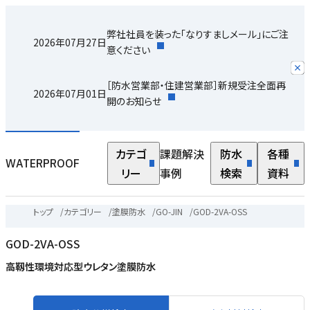
弊社社員を装った「なりすましメール」にご注
2026年07月27日
意ください
［防水営業部・住建営業部］新規受注全面再
2026年07月01日
開のお知らせ
カテゴ
課題解決
防水
各種
WATERPROOF
リー
事例
検索
資料
トップ
/
カテゴリー
/
塗膜防水
/
GO-JIN
/
GOD-2VA-OSS
GOD-2VA-OSS
高靱性環境対応型ウレタン塗膜防水