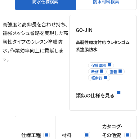
防水仕様検索
防水材料検索
高強度と高伸長を合わせ持ち、
GO-JIN
補強メッシュ省略を実現した高
靭性タイプのウレタン塗膜防
高靭性環境対応ウレタンゴム
系塗膜防水
水。作業効率向上に貢献しま
す。
保護塗料
改修
密着
軽歩行
類似の仕様を見る
カタログ・
仕様工程
材料
その他資