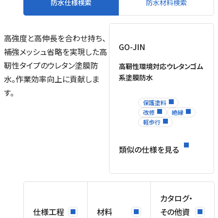
防水仕様検索
防水材料検索
高強度と高伸長を合わせ持ち、
GO-JIN
補強メッシュ省略を実現した高
靭性タイプのウレタン塗膜防
高靭性環境対応ウレタンゴム
系塗膜防水
水。作業効率向上に貢献しま
す。
保護塗料
改修
絶縁
軽歩行
類似の仕様を見る
工
入
カタログ・
ン
仕様工程
材料
その他資