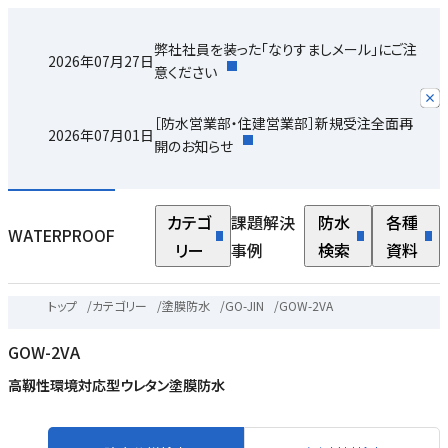
弊社社員を装った「なりすましメール」にご注
2026年07月27日
意ください
［防水営業部・住建営業部］新規受注全面再
2026年07月01日
開のお知らせ
カテゴ
課題解決
防水
各種
WATERPROOF
リー
事例
検索
資料
トップ
/
カテゴリー
/
塗膜防水
/
GO-JIN
/
GOW-2VA
GOW-2VA
高靱性環境対応型ウレタン塗膜防水