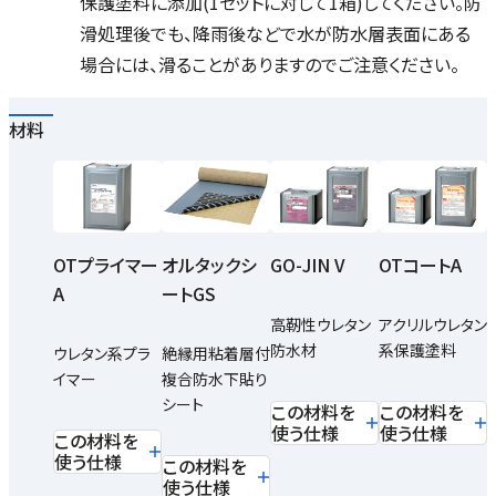
保護塗料に添加(1セットに対して1箱)してください。防
滑処理後でも、降雨後などで水が防水層表面にある
場合には、滑ることがありますのでご注意ください。
材料
OTプライマー
オルタックシ
GO-JIN V
OTコートA
A
ートGS
高靭性ウレタン
アクリルウレタン
防水材
系保護塗料
ウレタン系プラ
絶縁用粘着層付
イマー
複合防水下貼り
シート
この材料を
この材料を
使う仕様
使う仕様
この材料を
使う仕様
この材料を
使う仕様