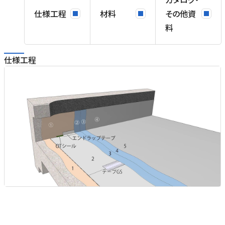
ン
仕様工程
材料
その他資
料
工
仕様工程