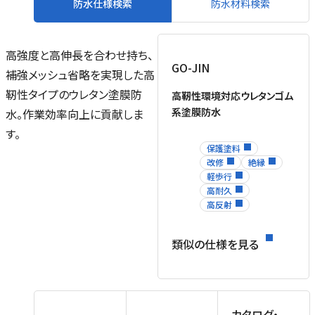
防水仕様検索
防水材料検索
高強度と高伸長を合わせ持ち、
GO-JIN
補強メッシュ省略を実現した高
靭性タイプのウレタン塗膜防
高靭性環境対応ウレタンゴム
系塗膜防水
水。作業効率向上に貢献しま
す。
保護塗料
改修
絶縁
軽歩行
高耐久
高反射
類似の仕様を見る
工
入
カタログ・