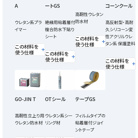
A
ートGS
コーンクール
高靭性ウレタン
防水材
ウレタン系プラ
絶縁用粘着層付
高反射型・高耐
イマー
複合防水下貼り
久シリコーン変
シート
性アクリルウレ
この材料を
タン系 保護塗料
使う仕様
この材料を
使う仕様
この材料を
使う仕様
この材料を
使う仕様
GO-JIN T
OTシール
テープGS
高靭性立上り用
ウレタン系シー
フィルムタイプの
ウレタン防水材
リング材
粘着層付ジョイ
ントテープ