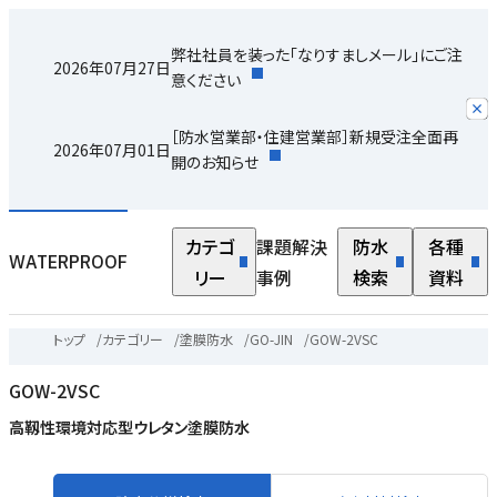
弊社社員を装った「なりすましメール」にご注
2026年07月27日
意ください
［防水営業部・住建営業部］新規受注全面再
2026年07月01日
開のお知らせ
カテゴ
課題解決
防水
各種
WATERPROOF
リー
事例
検索
資料
トップ
/
カテゴリー
/
塗膜防水
/
GO-JIN
/
GOW-2VSC
GOW-2VSC
高靱性環境対応型ウレタン塗膜防水