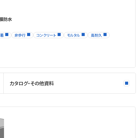
膜防水
着
非歩行
コンクリート
モルタル
高耐久
カタログ・その他資料