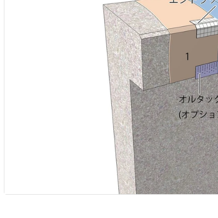
取
略
プ
形