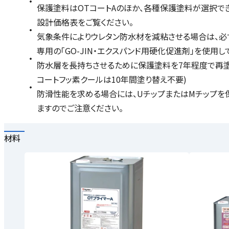
保護塗料はOTコートAのほか、各種保護塗料が選択で
設計価格表をご覧ください。
気象条件によりウレタン防水材を減粘させる場合は、必ず
専用の「GO-JIN・エクスパンド用硬化促進剤」を使用し
防水層を長持ちさせるために保護塗料を7年程度で再塗布す
コートフッ素クールは10年間塗り替え不要)
防滑性能を求める場合には、UチップまたはMチップを保
ますのでご注意ください。
材料