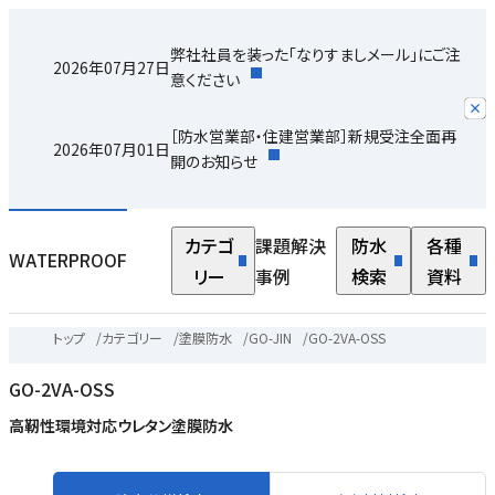
弊社社員を装った「なりすましメール」にご注
2026年07月27日
意ください
［防水営業部・住建営業部］新規受注全面再
2026年07月01日
開のお知らせ
カテゴ
課題解決
防水
各種
WATERPROOF
リー
事例
検索
資料
トップ
/
カテゴリー
/
塗膜防水
/
GO-JIN
/
GO-2VA-OSS
GO-2VA-OSS
高靭性環境対応ウレタン塗膜防水