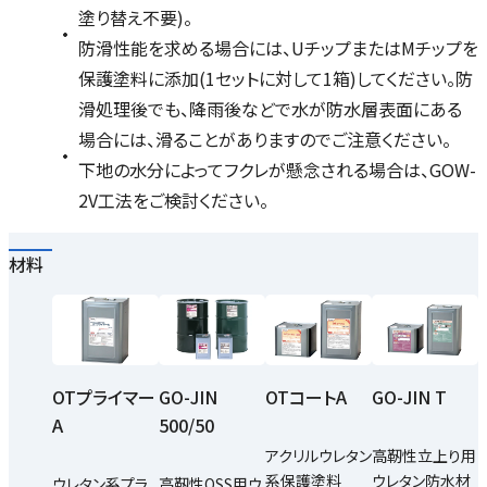
塗り替え不要)。
防滑性能を求める場合には、UチップまたはMチップを
保護塗料に添加(1セットに対して1箱)してください。防
滑処理後でも、降雨後などで水が防水層表面にある
場合には、滑ることがありますのでご注意ください。
下地の水分によってフクレが懸念される場合は、GOW-
2V工法をご検討ください。
材料
OTプライマー
GO-JIN
OTコートA
GO-JIN T
A
500/50
アクリルウレタン
高靭性立上り用
系保護塗料
ウレタン防水材
ウレタン系プラ
高靭性OSS用ウ