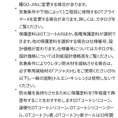
種GO-JINに変更する場合があります。
気象条件や下地によって1工程目に使用するOTプライ
マーAを変更する場合があります。詳しくは、カタログを
ご覧ください。
保護塗料はOTコートAのほか、各種保護塗料が選択で
きます。他の保護塗料を選択する場合は仕様番号、設
計価格が変わります。仕様番号についてはカタログを、
設計価格については別紙設計価格表をご覧ください。
気象条件によりウレタン防水材を減粘させる場合は、
必ず専用減粘材の「アジャストE」をご使用ください(5％
以下)。一般の溶剤(トルエン・キシレン)は使用しないで
ください。
防水層を長持ちさせるために保護塗料を7年程度で再
塗布することをおすすめします(OTコートシリコーン、
速硬化OTコートシリコーン、OTコートシリコーンクー
ル、OTコートフッ素、OTコートフッ素クールは10年間