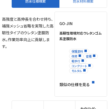
防水仕様検索
防水材料検索
高強度と高伸長を合わせ持ち、
GO-JIN
補強メッシュ省略を実現した高
靭性タイプのウレタン塗膜防
高靭性環境対応ウレタンゴム
系塗膜防水
水。作業効率向上に貢献しま
す。
保護塗料
改修
密着
軽歩行
コンクリート
モルタル
類似の仕様を見る
カタログ・