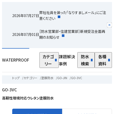
弊社社員を装った「なりすましメール」にご注
2026年07月27日
意ください
［防水営業部・住建営業部］新規受注全面再
2026年07月01日
開のお知らせ
カテゴ
課題解決
防水
各種
WATERPROOF
リー
事例
検索
資料
トップ
/
カテゴリー
/
塗膜防水
/
GO-JIN
/
GO-3VC
GO-3VC
高靭性環境対応ウレタン塗膜防水