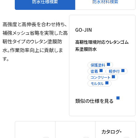
防水仕様検索
防水材料検索
高強度と高伸長を合わせ持ち、
GO-JIN
補強メッシュ省略を実現した高
靭性タイプのウレタン塗膜防
高靭性環境対応ウレタンゴム
系塗膜防水
水。作業効率向上に貢献しま
す。
保護塗料
密着
軽歩行
コンクリート
モルタル
類似の仕様を見る
カタログ・