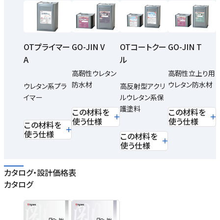
OTプライマー
GO-JIN V
OTコートクー
GO-JIN T
A
ル
高靭性ウレタン
高靭性立上り用
防水材
ウレタン防水材
ウレタン系プラ
高反射型アクリ
イマー
ルウレタン系保
護塗料
この材料を
この材料を
使う仕様
使う仕様
この材料を
使う仕様
この材料を
使う仕様
カタログ・設計価格表
カタログ