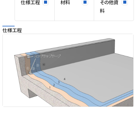
仕様工程
材料
その他資
料
仕様工程