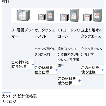
材料
OT層間プライ
オルタックエ
OTコートシリ
立上り用オル
マー
ースVR
コーン
タックエース
-
ベランダ用ウレ
高耐久シリコー
立上り用ウレタ
タン防水材
ン変性アクリル
ン防水材
ウレタン系保護
この材料を
塗料
使う仕様
この材料を
この材料を
使う仕様
使う仕様
この材料を
使う仕様
カタログ・設計価格表
カタログ