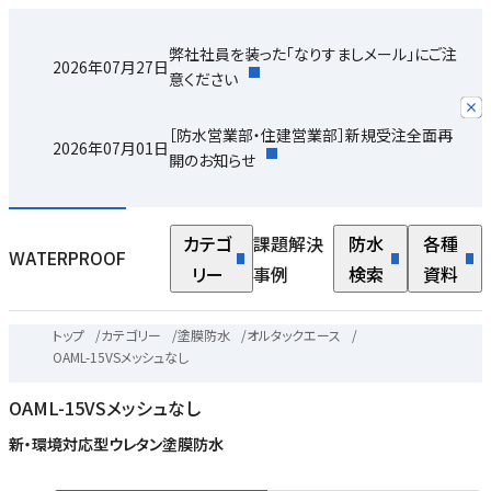
弊社社員を装った「なりすましメール」にご注
2026年07月27日
意ください
［防水営業部・住建営業部］新規受注全面再
2026年07月01日
開のお知らせ
カテゴ
課題解決
防水
各種
WATERPROOF
リー
事例
検索
資料
トップ
/
カテゴリー
/
塗膜防水
/
オルタックエース
/
OAML-15VSメッシュなし
OAML-15VSメッシュなし
新・環境対応型ウレタン塗膜防水