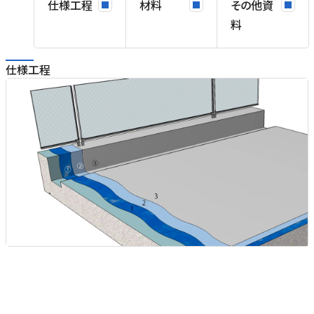
仕様工程
材料
その他資
料
仕様工程
オ
て
場
ま