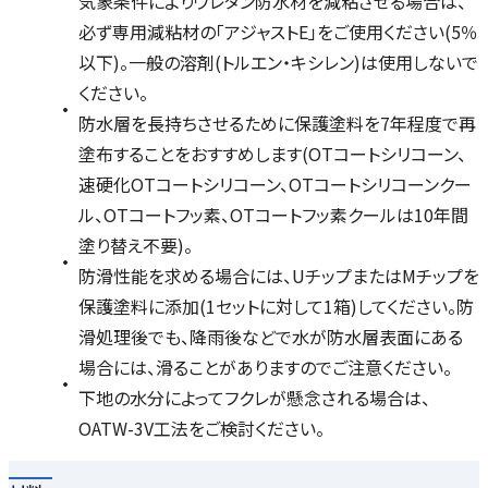
気象条件によりウレタン防水材を減粘させる場合は、
必ず専用減粘材の「アジャストE」をご使用ください(5％
以下)。一般の溶剤(トルエン・キシレン)は使用しないで
ください。
防水層を長持ちさせるために保護塗料を7年程度で再
塗布することをおすすめします(OTコートシリコーン、
速硬化OTコートシリコーン、OTコートシリコーンクー
ル、OTコートフッ素、OTコートフッ素クールは10年間
塗り替え不要)。
防滑性能を求める場合には、UチップまたはMチップを
保護塗料に添加(1セットに対して1箱)してください。防
滑処理後でも、降雨後などで水が防水層表面にある
場合には、滑ることがありますのでご注意ください。
下地の水分によってフクレが懸念される場合は、
OATW-3V工法をご検討ください。