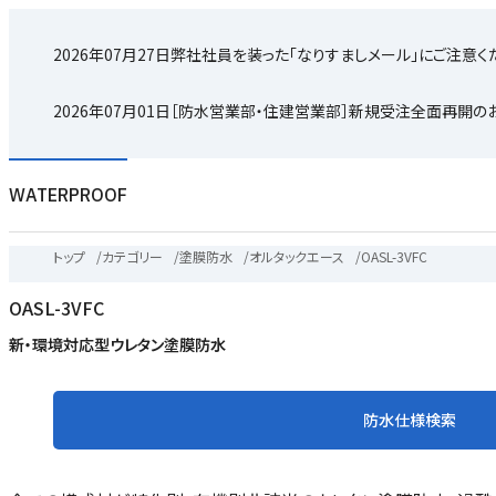
2026年07月27日
弊社社員を装った「なりすましメール」にご注意く
2026年07月01日
［防水営業部・住建営業部］新規受注全面再開の
WATERPROOF
トップ
/
カテゴリー
/
塗膜防水
/
オルタックエース
/
OASL-3VFC
OASL-3VFC
新・環境対応型ウレタン塗膜防水
防水仕様検索