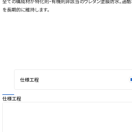
全ての構成材が特化則・有機則非該当のウレタン塗膜防水。過
を長期的に維持します。
）
→
オ
）
仕様工程
仕様工程