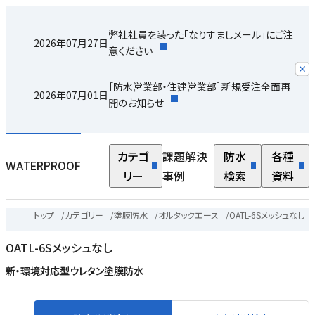
弊社社員を装った「なりすましメール」にご注
2026年07月27日
意ください
［防水営業部・住建営業部］新規受注全面再
2026年07月01日
開のお知らせ
カテゴ
課題解決
防水
各種
WATERPROOF
リー
事例
検索
資料
トップ
/
カテゴリー
/
塗膜防水
/
オルタックエース
/
OATL-6Sメッシュなし
OATL-6Sメッシュなし
新・環境対応型ウレタン塗膜防水