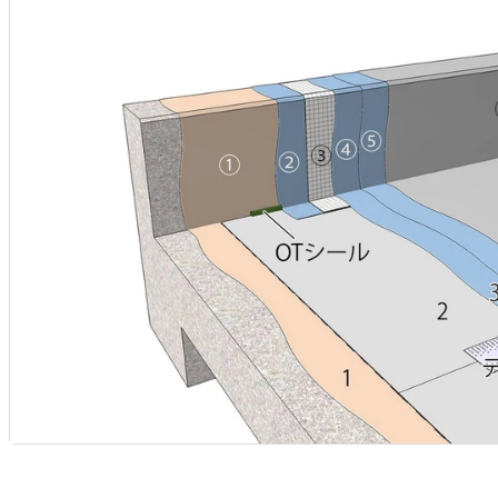
B
メ
ソ