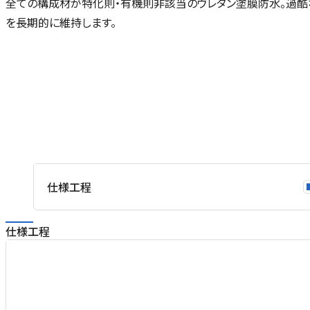
全ての構成材が特化則・有機則非該当のウレタン塗膜防水。過
を長期的に維持します。
仕様工程
仕様工程