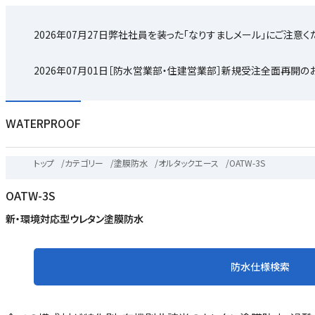
2026年07月27日
弊社社員を装った「なりすましメール」にご注意く
2026年07月01日
［防水営業部・住建営業部］新規受注全面再開の
WATERPROOF
トップ
/
カテゴリー
/
塗膜防水
/
オルタックエース
/
OATW-3S
OATW-3S
新・環境対応型ウレタン塗膜防水
防水仕様検索