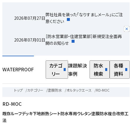
弊社社員を装った「なりすましメール」にご注
2026年07月27日
意ください
［防水営業部・住建営業部］新規受注全面再
2026年07月01日
開のお知らせ
カテゴ
課題解決
防水
各種
WATERPROOF
リー
事例
検索
資料
トップ
/
カテゴリー
/
塗膜防水
/
オルタックエース
/
RD-MOC
RD-MOC
既存ルーフデッキ下地断熱シート防水専用ウレタン塗膜防水複合改修工
法