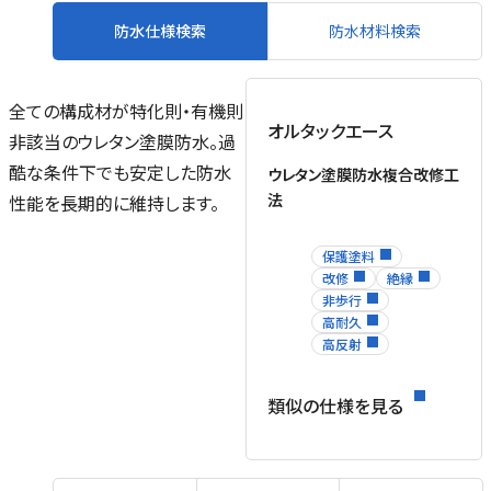
防水仕様検索
防水材料検索
全ての構成材が特化則・有機則
オルタックエース
非該当のウレタン塗膜防水。過
酷な条件下でも安定した防水
ウレタン塗膜防水複合改修工
法
性能を長期的に維持します。
保護塗料
改修
絶縁
非歩行
高耐久
高反射
類似の仕様を見る