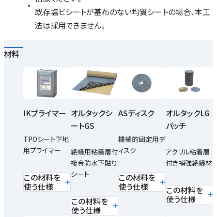
既存塩ビシートが基布のない均質シートの場合、本工
法は採用できません。
材料
IKプライマー
オルタックシ
ASディスク
オルタックLG
ートGS
パッチ
TPOシート下地
機械的固定用デ
用プライマー
ィスク
絶縁用粘着層付
アクリル粘着層
複合防水下貼り
付き補強絶縁材
シート
この材料を
この材料を
使う仕様
使う仕様
この材料を
使う仕様
この材料を
使う仕様