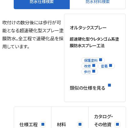
防水仕様検索
防水材料検索
も
＊
吹付けの数分後には歩行が可
使
オルタックスプレー
能となる超速硬化型スプレー塗
塗
膜防水。全工程で速硬化品を採
ま
超速硬化型ウレタンゴム系塗
膜防水スプレー工法
用しています。
ル
保護塗料
改修
密着
歩行
物
類似の仕様を見る
を
。
1
カタログ・
プ
Q
仕様工程
材料
その他資