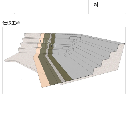
料
〕
仕様工程
2
プ
Q
ル
メ
)