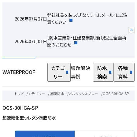
弊社社員を装った「なりすましメール」にご注
2026年07月27日
意ください
［防水営業部・住建営業部］新規受注全面再
2026年07月01日
開のお知らせ
カテゴ
課題解決
防水
各種
WATERPROOF
リー
事例
検索
資料
トップ
/
カテゴリー
/
塗膜防水
/
オルタックスプレー
/
OGS-30HGA-SP
OGS-30HGA-SP
す
超速硬化型ウレタン塗膜防水