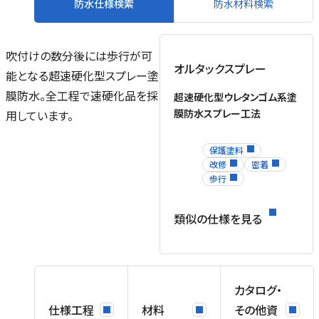
防水仕様検索
防水材料検索
も
＊
吹付けの数分後には歩行が可
使
オルタックスプレー
能となる超速硬化型スプレー塗
塗
膜防水。全工程で速硬化品を採
ま
超速硬化型ウレタンゴム系塗
膜防水スプレー工法
用しています。
ル
保護塗料
改修
密着
歩行
物
類似の仕様を見る
を
。
1
カタログ・
プ
Q
仕様工程
材料
その他資