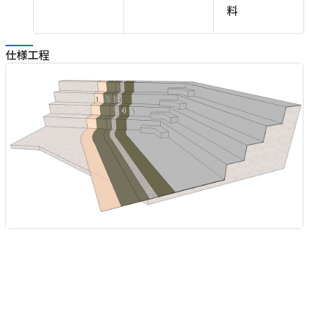
料
〕
仕様工程
2
プ
Q
ル
メ
)