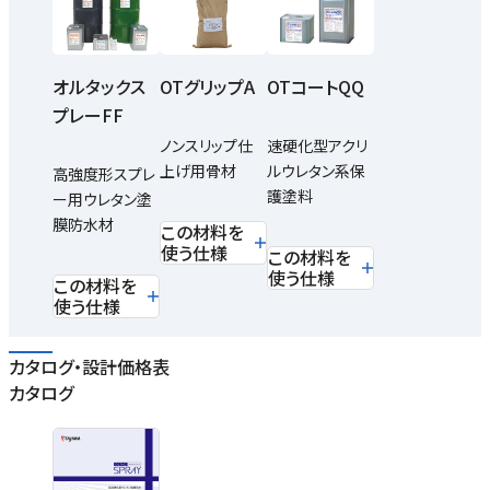
オルタックス
OTグリップA
OTコートQQ
プレーFF
ノンスリップ仕
速硬化型アクリ
上げ用骨材
ルウレタン系保
高強度形スプレ
護塗料
ー用ウレタン塗
膜防水材
この材料を
使う仕様
この材料を
使う仕様
この材料を
使う仕様
カタログ・設計価格表
カタログ