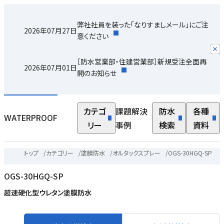
弊社社員を装った「なりすましメール」にご注
2026年07月27日
意ください
［防水営業部・住建営業部］新規受注全面再
2026年07月01日
開のお知らせ
カテゴ
課題解決
防水
各種
WATERPROOF
リー
事例
検索
資料
トップ
/
カテゴリー
/
塗膜防水
/
オルタックスプレー
/
OGS-30HGQ-SP
OGS-30HGQ-SP
す
超速硬化型ウレタン塗膜防水