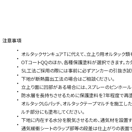
注意事項
オルタックサンキュアTに代えて、立上り用オルタック類
OTコートQQのほか、各種保護塗料が選択できます。カ
SL工法ご採用の際には事前に必ずアンカーの引抜き試験
下地が断熱露出工法の場合はご相談ください。
立上り面に凹部がある場合には、スプレーのピンホール
防水層を長持ちさせるために保護塗料を7年程度で再塗布
オルタックLGパッチ、オルタックテープマルチを施工し
ルチ部分にも塗布してください。
下地に内在する水分を脱気させるため、通気材を設置す
通気緩衝シートのラップ部等の段差は仕上がりの表面で