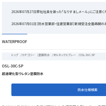
2026年07月27日
弊社社員を装った「なりすましメール」にご注意く
2026年07月01日
［防水営業部・住建営業部］新規受注全面再開の
WATERPROOF
トップ
/
カテゴリー
/
塗膜防水
/
オルタックスプレー
/
OSL-30C-SP
OSL-30C-SP
超速硬化型ウレタン塗膜防水
防水仕様検索