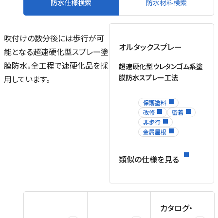
防水仕様検索
防水材料検索
吹付けの数分後には歩行が可
オルタックスプレー
能となる超速硬化型スプレー塗
膜防水。全工程で速硬化品を採
超速硬化型ウレタンゴム系塗
膜防水スプレー工法
用しています。
保護塗料
改修
密着
非歩行
金属屋根
類似の仕様を見る
カタログ・