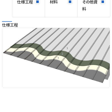
仕様工程
材料
その他資
料
仕様工程