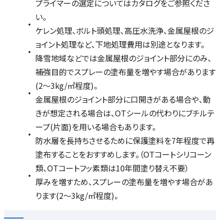
プライマーの選定についてはカタログをご参照くださ
い。
ケレン処理、ボルト頭処理、高圧水洗浄、金属屋根のジ
ョイント処理など、下地処理費用は別途となります。
降雪地域などでは金属屋根のジョイント部分にのみ、
補強目的でスプレーの塗布量を増やす場合があります
(2～3kg/㎡程度)。
金属屋根のジョイント部分に口開きがある場合や、動
きが想定される場合は、OTシールの代わりにブチルテ
ープ(片面)を用いる場合もあります。
防水層を長持ちさせるために保護塗料を7年程度で再
塗布することをおすすめします。（OTコートシリコーン
類、OTコートフッ素類は10年間塗り替え不要）
厚みを増すため、スプレーの塗布量を増やす場合があ
ります(2〜3kg/㎡程度)。