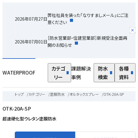
弊社社員を装った「なりすましメール」にご注
2026年07月27日
意ください
［防水営業部・住建営業部］新規受注全面再
2026年07月01日
開のお知らせ
カテゴ
課題解決
防水
各種
WATERPROOF
リー
事例
検索
資料
トップ
/
カテゴリー
/
塗膜防水
/
オルタックスプレー
/
OTK-20A-SP
OTK-20A-SP
超速硬化型ウレタン塗膜防水