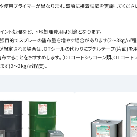
使用プライマーが異なります。事前に接着試験を実施してください
。
ョイント処理など、下地処理費用は別途となります。
目的でスプレーの塗布量を増やす場合があります(2～3kg/㎡程
想定される場合は、OTシールの代わりにブチルテープ(片面)を用
することをおすすめします。（OTコートシリコーン類、OTコートフ
(2〜3kg/㎡程度)。