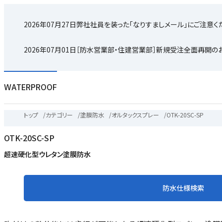
2026年07月27日
弊社社員を装った「なりすましメール」にご注意く
2026年07月01日
［防水営業部・住建営業部］新規受注全面再開の
WATERPROOF
トップ
/
カテゴリー
/
塗膜防水
/
オルタックスプレー
/
OTK-20SC-SP
OTK-20SC-SP
超速硬化型ウレタン塗膜防水
防水仕様検索