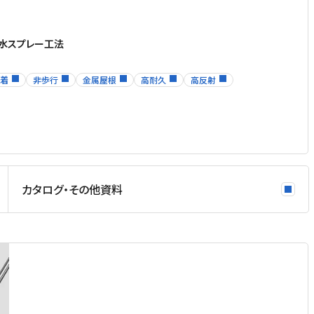
水スプレー工法
着
非歩行
金属屋根
高耐久
高反射
カタログ・その他資料