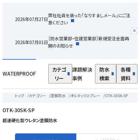
弊社社員を装った「なりすましメール」にご注
2026年07月27日
意ください
［防水営業部・住建営業部］新規受注全面再
2026年07月01日
開のお知らせ
カテゴ
課題解決
防水
各種
WATERPROOF
リー
事例
検索
資料
トップ
/
カテゴリー
/
塗膜防水
/
オルタックスプレー
/
OTK-30SK-SP
OTK-30SK-SP
超速硬化型ウレタン塗膜防水