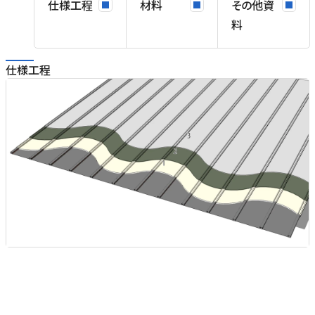
仕様工程
材料
その他資
料
仕様工程