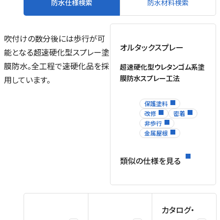
防水仕様検索
防水材料検索
吹付けの数分後には歩行が可
オルタックスプレー
能となる超速硬化型スプレー塗
膜防水。全工程で速硬化品を採
超速硬化型ウレタンゴム系塗
膜防水スプレー工法
用しています。
保護塗料
改修
密着
非歩行
金属屋根
類似の仕様を見る
カタログ・