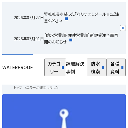
弊社社員を装った「なりすましメール」にご注
2026年07月27日
意ください
［防水営業部・住建営業部］新規受注全面再
2026年07月01日
開のお知らせ
カテゴ
課題解決
防水
各種
WATERPROOF
リー
事例
検索
資料
トップ
/
エラーが発生しました