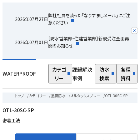
弊社社員を装った「なりすましメール」にご注
2026年07月27日
意ください
［防水営業部・住建営業部］新規受注全面再
2026年07月01日
開のお知らせ
ル
カテゴ
課題解決
防水
各種
WATERPROOF
リー
事例
検索
資料
物
る
トップ
/
カテゴリー
/
塗膜防水
/
オルタックスプレー
/
OTL-30SC-SP
い
OTL-30SC-SP
密着工法
マ