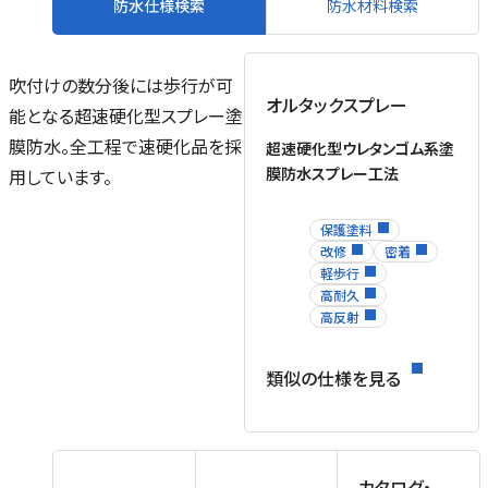
防水仕様検索
防水材料検索
ト
質
吹付けの数分後には歩行が可
/
オルタックスプレー
能となる超速硬化型スプレー塗
膜防水。全工程で速硬化品を採
超速硬化型ウレタンゴム系塗
膜防水スプレー工法
用しています。
保護塗料
改修
密着
軽歩行
高耐久
高反射
)
き
類似の仕様を見る
カタログ・