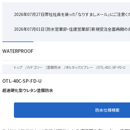
2026年07月27日
弊社社員を装った「なりすましメール」にご注意く
2026年07月01日
［防水営業部・住建営業部］新規受注全面再開の
WATERPROOF
トップ
/
カテゴリー
/
塗膜防水
/
オルタックスプレー
/
OTL-40C-SP-FD-U
OTL-40C-SP-FD-U
超速硬化型ウレタン塗膜防水
防水仕様検索