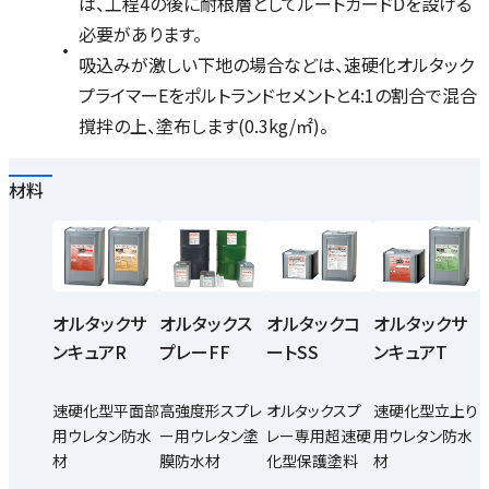
は、工程4の後に耐根層としてルートガードDを設ける
必要があります。
吸込みが激しい下地の場合などは、速硬化オルタック
プライマーEをポルトランドセメントと4:1の割合で混合
撹拌の上、塗布します(0.3kg/㎡)。
材料
オルタックサ
オルタックス
オルタックコ
オルタックサ
ンキュアR
プレーFF
ートSS
ンキュアT
速硬化型平面部
高強度形スプレ
オルタックスプ
速硬化型立上り
用ウレタン防水
ー用ウレタン塗
レー専用超速硬
用ウレタン防水
材
膜防水材
化型保護塗料
材