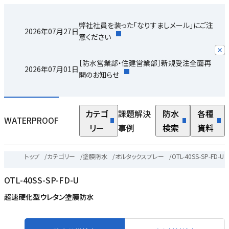
弊社社員を装った「なりすましメール」にご注
2026年07月27日
意ください
［防水営業部・住建営業部］新規受注全面再
2026年07月01日
開のお知らせ
カテゴ
課題解決
防水
各種
WATERPROOF
リー
事例
検索
資料
トップ
/
カテゴリー
/
塗膜防水
/
オルタックスプレー
/
OTL-40SS-SP-FD-U
OTL-40SS-SP-FD-U
超速硬化型ウレタン塗膜防水