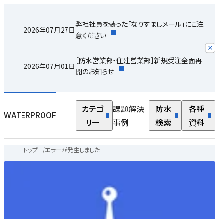
弊社社員を装った「なりすましメール」にご注
2026年07月27日
意ください
［防水営業部・住建営業部］新規受注全面再
2026年07月01日
開のお知らせ
カテゴ
課題解決
防水
各種
WATERPROOF
リー
事例
検索
資料
トップ
/
エラーが発生しました