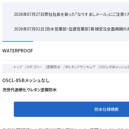
2026年07月27日
弊社社員を装った「なりすましメール」にご注意く
2026年07月01日
［防水営業部・住建営業部］新規受注全面再開の
WATERPROOF
トップ
/
カテゴリー
/
塗膜防水
/
オルタックサンキュア
/
OSCL-8SBメッシュ
OSCL-8SBメッシュなし
次世代速硬化ウレタン塗膜防水
防水仕様検索