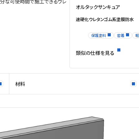
十分な可使時間で施工できるウレ
オルタックサンキュア
速硬化ウレタンゴム系塗膜防水
保護塗料
密着
軽
類似の仕様を見る
材料