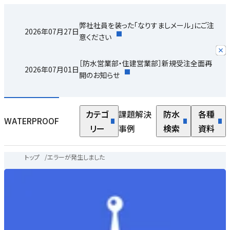
弊社社員を装った「なりすましメール」にご注
2026年07月27日
意ください
［防水営業部・住建営業部］新規受注全面再
2026年07月01日
開のお知らせ
カテゴ
課題解決
防水
各種
WATERPROOF
リー
事例
検索
資料
トップ
/
エラーが発生しました