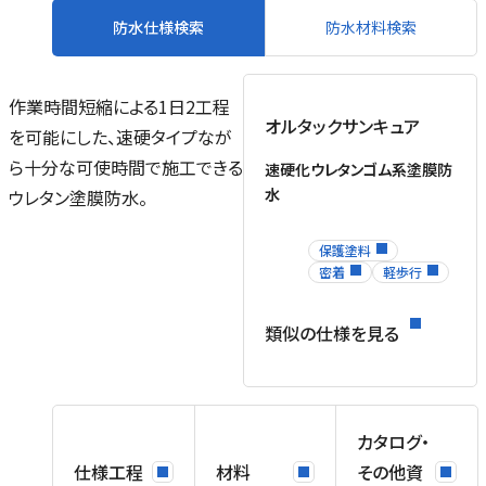
防水仕様検索
防水材料検索
作業時間短縮による1日2工程
オルタックサンキュア
を可能にした、速硬タイプなが
ら十分な可使時間で施工できる
速硬化ウレタンゴム系塗膜防
水
ウレタン塗膜防水。
保護塗料
密着
軽歩行
類似の仕様を見る
カタログ・
仕様工程
材料
その他資