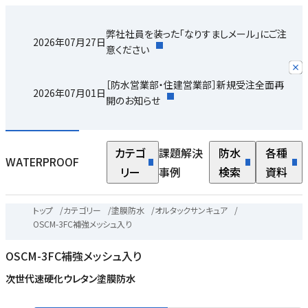
弊社社員を装った「なりすましメール」にご注
2026年07月27日
意ください
［防水営業部・住建営業部］新規受注全面再
2026年07月01日
開のお知らせ
カテゴ
課題解決
防水
各種
WATERPROOF
リー
事例
検索
資料
トップ
/
カテゴリー
/
塗膜防水
/
オルタックサンキュア
/
OSCM-3FC補強メッシュ入り
OSCM-3FC補強メッシュ入り
次世代速硬化ウレタン塗膜防水