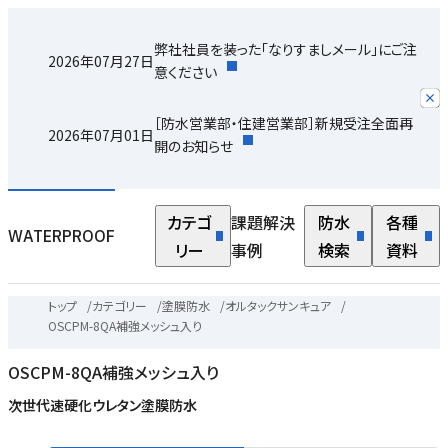
弊社社員を装った「なりすましメール」にご注
2026年07月27日
意ください
［防水営業部・住建営業部］新規受注全面再
2026年07月01日
開のお知らせ
カテゴ
課題解決
防水
各種
WATERPROOF
リー
事例
検索
資料
トップ
/
カテゴリー
/
塗膜防水
/
オルタックサンキュア
/
OSCPM-8QA補強メッシュ入り
OSCPM-8QA補強メッシュ入り
次世代速硬化ウレタン塗膜防水