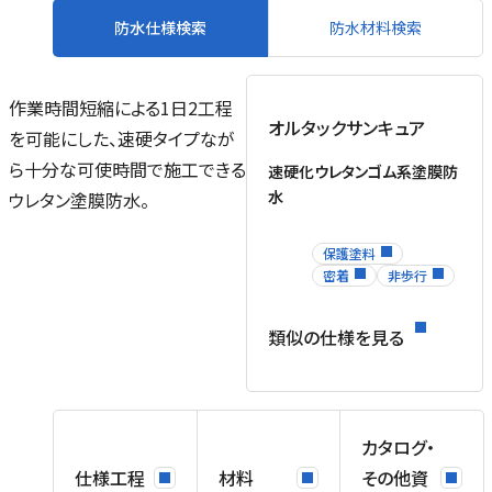
防水仕様検索
防水材料検索
作業時間短縮による1日2工程
オルタックサンキュア
を可能にした、速硬タイプなが
ら十分な可使時間で施工できる
速硬化ウレタンゴム系塗膜防
水
ウレタン塗膜防水。
保護塗料
密着
非歩行
類似の仕様を見る
カタログ・
仕様工程
材料
その他資