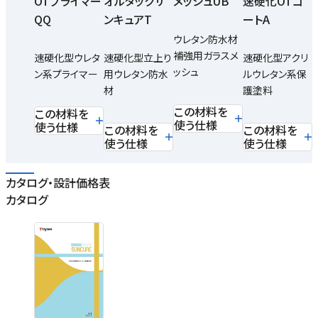
OTプライマー
オルタックサ
メッシュUB
速硬化OTコ
QQ
ンキュアT
ートA
ウレタン防水材
補強用ガラスメ
速硬化型ウレタ
速硬化型立上り
速硬化型アクリ
ッシュ
ン系プライマー
用ウレタン防水
ルウレタン系保
材
護塗料
この材料を
この材料を
使う仕様
使う仕様
この材料を
この材料を
使う仕様
使う仕様
カタログ・設計価格表
カタログ