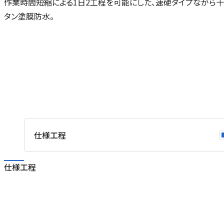
作業時間短縮による1日2工程を可能にした、速硬タイプながら
タン塗膜防水。
仕様工程
仕様工程