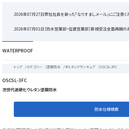
2026年07月27日
弊社社員を装った「なりすましメール」にご注意く
2026年07月01日
［防水営業部・住建営業部］新規受注全面再開の
WATERPROOF
トップ
/
カテゴリー
/
塗膜防水
/
オルタックサンキュア
/
OSCSL-3FC
OSCSL-3FC
次世代速硬化ウレタン塗膜防水
防水仕様検索