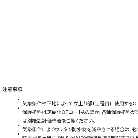
注意事項
気象条件や下地によって立上り部1工程目に使用するOT
保護塗料は速硬化OTコートAのほか、各種保護塗料が
は別紙設計価格表をご覧ください。
気象条件によりウレタン防水材を減粘させる場合は、必ず専
防水層を長持ちさせるために保護塗料を7年程度で再塗布